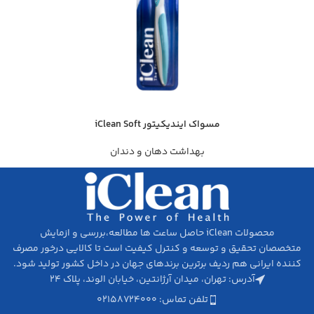
مسواک ایندیکیتور iClean Soft
بهداشت دهان و دندان
محصولات iClean حاصل ساعت ها مطالعه،‌بررسی و ازمایش
متخصصان تحقیق­ و توسعه و کنترل کیفیت است تا کالایی درخور مصرف
کننده ایرانی هم ردیف برترین برندهای جهان در داخل کشور تولید شود.
آدرس: تهران، میدان آرژانتین، خیابان الوند، پلاک ۲۴
تلفن تماس: ۰۲۱۵۸۷۲۴۰۰۰