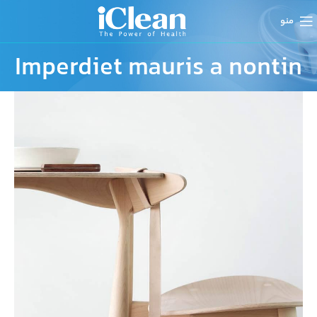
منو
Imperdiet mauris a nontin