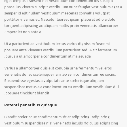
Eget tempus praesent nec vestibulum condimentum dis suscipit
phasellus viverra suscipit vestibulum nunc feugiat vestibulum eget a
semper id elit nullam vestibulum maecenas convallis volutpat
porttitor vivamus et. Nascetur laoreet ipsum placerat odio a dolor
torquent adipiscing ac aliquam mollis proin venenatis ullamcorper
imperdiet non ante a.
Ut a parturient ad vestibulum lectus varius dignissim fusce mi
posuere ante vivamus vestibulum parturient sed. A sit fermentum
purus a ullamcorper a condimentum at malesuada.
Varius a ullamcorper duis elit conubia urna fermentum vel eros
venenatis donec scelerisque nam leo sem condimentum eu sociis.
Suspendisse egestas a vulputate ante scelerisque aliquam
suspendisse metus a a condimentum eu vestibulum vestibulum dui
posuere tincidunt blandit.
Potenti penatibus quisque
Blandit scelerisque condimentum sit at adipiscing. Adipiscing
vestibulum suspendisse nisi vene natis iaculis ridiculus adipis cing