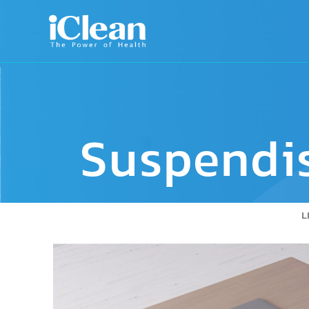
Suspendi
L