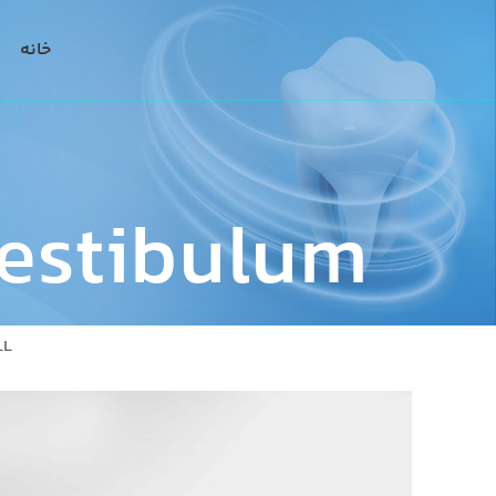
خانه
estibulum
LL